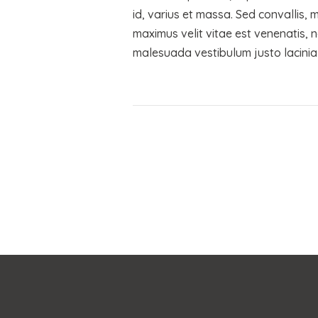
id, varius et massa. Sed convallis, 
maximus velit vitae est venenatis, n
malesuada vestibulum justo lacinia fi
Menu
DATENSCHUTZ
LEISTUNGEN
IMPRESSUM
ÜBER MICH
KONTAKT