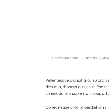
Home
Portfolio
Über mich
Services
16. SEPTEMBER 2017
BY
STEPHI_ADM
Pellentesque blandit arcu eu orci v
dictum a, rhoncus quis risus. Phasel
commodo orci sapien, a finibus odio
Donec neque urna, imperdiet a nisl e