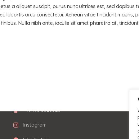
metus a aliquet suscipit, purus nunc ultrices est, sed dapibus t
[mc4wp_form id="806"]
ec lobortis arcu consectetur. Aenean vitae tincidunt mauris, p
nibus. Nulla nibh ante, iaculis sit amet pharetra at, tincidunt 
Kontakt
Fichtenweg 3, 86447 Aindling
kontakt@stephimakeupartist.de
+49 175 5526526
Instagram