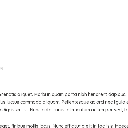
Kontakt
IN
enenatis aliquet. Morbi in quam porta nibh hendrerit dapibus.
lus luctus commodo aliquam. Pellentesque ac orci nec ligula ef
 dignissim ac. Nunc ante purus, elementum ac tempor sed, facil
Newsletter
get, finibus mollis lacus. Nunc efficitur a elit in facilisis. M