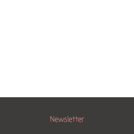
Home
Portfolio
Über mich
Services
Kontakt
Newsletter
[mc4wp_form id="806"]