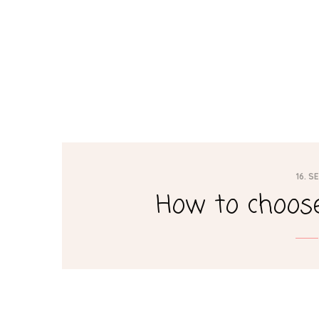
Home
Portfolio
Über mich
Services
16. S
How to choose